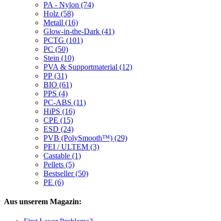
PA - Nylon (74)
Holz (58)
Metall (16)
Glow-in-the-Dark (41)
PCTG (101)
PC (50)
Stein (10)
PVA & Supportmaterial (12)
PP (31)
BIO (61)
PPS (4)
PC-ABS (11)
HiPS (16)
CPE (15)
ESD (24)
PVB (PolySmooth™) (29)
PEI / ULTEM (3)
Castable (1)
Pellets (5)
Bestseller (50)
PE (6)
Aus unserem Magazin: