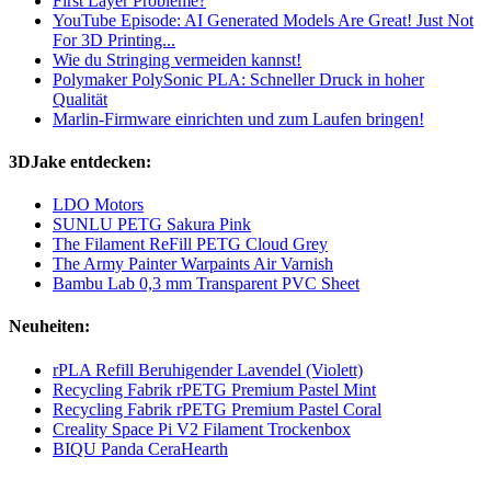
First Layer Probleme?
YouTube Episode: AI Generated Models Are Great! Just Not
For 3D Printing...
Wie du Stringing vermeiden kannst!
Polymaker PolySonic PLA: Schneller Druck in hoher
Qualität
Marlin-Firmware einrichten und zum Laufen bringen!
3DJake entdecken:
LDO Motors
SUNLU PETG Sakura Pink
The Filament ReFill PETG Cloud Grey
The Army Painter Warpaints Air Varnish
Bambu Lab 0,3 mm Transparent PVC Sheet
Neuheiten:
rPLA Refill Beruhigender Lavendel (Violett)
Recycling Fabrik rPETG Premium Pastel Mint
Recycling Fabrik rPETG Premium Pastel Coral
Creality Space Pi V2 Filament Trockenbox
BIQU Panda CeraHearth