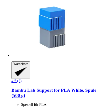
Warenkorb
4.5 (2)
Bambu Lab
Support for PLA White, Spule
(500 g)
Speziell für PLA