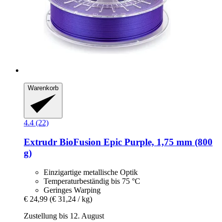
Warenkorb
4.4 (22)
Extrudr
BioFusion Epic Purple, 1,75 mm (800
g)
Einzigartige metallische Optik
Temperaturbeständig bis 75 °C
Geringes Warping
€ 24,99
(€ 31,24 / kg)
Zustellung bis 12. August