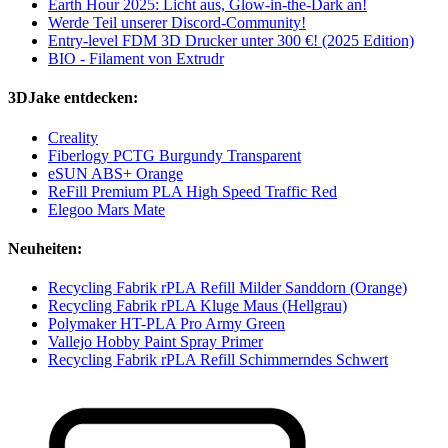
Earth Hour 2025: Licht aus, Glow-in-the-Dark an!
Werde Teil unserer Discord-Community!
Entry-level FDM 3D Drucker unter 300 €! (2025 Edition)
BIO - Filament von Extrudr
3DJake entdecken:
Creality
Fiberlogy PCTG Burgundy Transparent
eSUN ABS+ Orange
ReFill Premium PLA High Speed Traffic Red
Elegoo Mars Mate
Neuheiten:
Recycling Fabrik rPLA Refill Milder Sanddorn (Orange)
Recycling Fabrik rPLA Kluge Maus (Hellgrau)
Polymaker HT-PLA Pro Army Green
Vallejo Hobby Paint Spray Primer
Recycling Fabrik rPLA Refill Schimmerndes Schwert