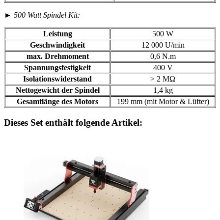
►
500 Watt Spindel Kit:
Leistung
500 W
Geschwindigkeit
12 000 U/min
max. Drehmoment
0,6 N.m
Spannungsfestigkeit
400 V
Isolationswiderstand
> 2 MΩ
Nettogewicht der Spindel
1,4 kg
Gesamtlänge des Motors
199 mm (mit Motor & Lüfter)
Dieses Set enthält folgende Artikel: