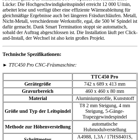
Lücke: Die Hochgeschwindigkeitsspindel erreicht 12 000 U/min,
arbeitet leise und verfügt über eine effiziente Wärmeableitung für
gleichmäßige Ergebnisse auch bei längeren Fräsdurchläufen. Metall,
Nicht-Metall, verschiedenste Werkstoffe, egal, die 500 W Spindel ist
dafür gemacht. Dank Smart Termination stoppt sie automatisch,
sobald der Auftrag abgeschlossen ist. Die Installation läuft per Click-
and-Install, der Wechsel ist also kein großes Projekt.
Technische Spezifikationen:
►
TTC450 Pro CNC-Fräsmaschine:
TTC450 Pro
Gerätegröße
742 x 689 x 413 mm
Gravurbereich
460 x 460 x 80 mm
Material
Aluminiumprofile, Kunststoff
T8 2 mm Steigung, 4 mm
Größe und Typ der Leitspindel
Steigung, 5-Gänge-
Trapezgewindespindel
automatische
Methode zur Höhenverstellung
Hubmodulverstellung
A4988, 1,3A / 17HS8401S,
Schrittmotor