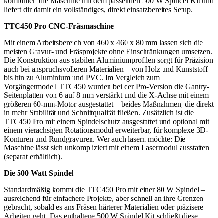
kombiniert die Maschine mit dem passenden 500 W Spindel Kit und
liefert dir damit ein vollständiges, direkt einsatzbereites Setup.
TTC450 Pro CNC-Fräsmaschine
Mit einem Arbeitsbereich von 460 x 460 x 80 mm lassen sich die
meisten Gravur- und Fräsprojekte ohne Einschränkungen umsetzen.
Die Konstruktion aus stabilen Aluminiumprofilen sorgt für Präzision
auch bei anspruchsvolleren Materialien – von Holz und Kunststoff
bis hin zu Aluminium und PVC. Im Vergleich zum
Vorgängermodell TTC450 wurden bei der Pro-Version die Gantry-
Seitenplatten von 6 auf 8 mm verstärkt und die X-Achse mit einem
größeren 60-mm-Motor ausgestattet – beides Maßnahmen, die direkt
in mehr Stabilität und Schnittqualität fließen. Zusätzlich ist die
TTC450 Pro mit einem Spindelschutz ausgestattet und optional mit
einem vierachsigen Rotationsmodul erweiterbar, für komplexe 3D-
Konturen und Rundgravuren. Wer auch lasern möchte: Die
Maschine lässt sich unkompliziert mit einem Lasermodul ausstatten
(separat erhältlich).
Die 500 Watt Spindel
Standardmäßig kommt die TTC450 Pro mit einer 80 W Spindel –
ausreichend für einfachere Projekte, aber schnell an ihre Grenzen
gebracht, sobald es ans Fräsen härterer Materialien oder präzisere
Arbeiten geht. Das enthaltene 500 W Spindel Kit schließt diese