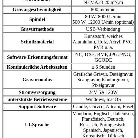
NEMA23 20 mN.m
Gravurgeschwindigkeit
800 mm/min
80 W, 8000 U/min
Spindel
500 W, 12000 U/min (optional)
Gravurmethode
USB-Verbindung
Kunststoff, weiches
Schnitzmaterial
Aluminium, Holz, Acryl, PVC,
PVB u. a.
NC, DXF, BMP, JPG, PNG,
Software-Erkennungsformat
GCODE
Kontinuierliche Arbeitszeiten
≤ 6 Stunden
Grafische Gravur, Dateigravur,
Gravurmodus
Scangravur, Konturgravur,
Pixelgravur
Stromversorgung
24V 5A 120W
unterstützte Betriebssysteme
Windows, macOS
Support-Software
Candle, Carvco, Artcam, Easel
Mandarin, Englisch, Italienisch,
Französisch, Deutsch,
UI-Sprache
Russisch, Portugiesisch,
Spanisch, Japanisch,
Koreanisch, Türkisch