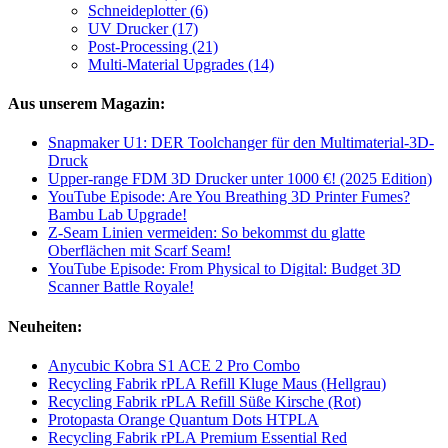
Schneideplotter (6)
UV Drucker (17)
Post-Processing (21)
Multi-Material Upgrades (14)
Aus unserem Magazin:
Snapmaker U1: DER Toolchanger für den Multimaterial-3D-
Druck
Upper-range FDM 3D Drucker unter 1000 €! (2025 Edition)
YouTube Episode: Are You Breathing 3D Printer Fumes?
Bambu Lab Upgrade!
Z-Seam Linien vermeiden: So bekommst du glatte
Oberflächen mit Scarf Seam!
YouTube Episode: From Physical to Digital: Budget 3D
Scanner Battle Royale!
Neuheiten:
Anycubic Kobra S1 ACE 2 Pro Combo
Recycling Fabrik rPLA Refill Kluge Maus (Hellgrau)
Recycling Fabrik rPLA Refill Süße Kirsche (Rot)
Protopasta Orange Quantum Dots HTPLA
Recycling Fabrik rPLA Premium Essential Red