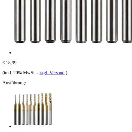
€ 18,99
(inkl. 20% MwSt.
-
zzgl. Versand
)
Ausführung: