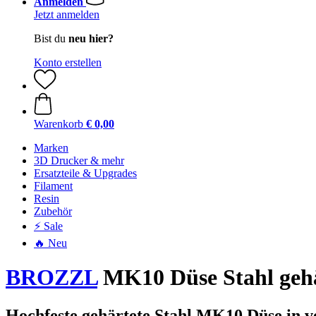
Anmelden
Jetzt anmelden
Bist du
neu hier?
Konto erstellen
Warenkorb
€ 0,00
Marken
3D Drucker & mehr
Ersatzteile & Upgrades
Filament
Resin
Zubehör
⚡ Sale
🔥 Neu
BROZZL
MK10 Düse Stahl gehä
Hochfeste gehärtete Stahl MK10 Düse in 