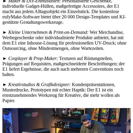
►
Maker & DIY-Enthusiasten:
Personalisierte Geschenke,
individuelle Gadget-Hüllen, maßgefertigte Accessoires, der E1
macht aus jedem Alltagsobjekt ein Einzelstück. Die kostenlose
eufyMake-Software bietet über 20 000 Design-Templates und KI-
gestützte Gestaltungswerkzeuge.
►
Kleine Unternehmen & Print-on-Demand:
Wer Merchandise,
Werbegeschenke oder individualisierte Produkte anbietet, hat mit
dem E1 eine Inhouse-Lösung für professionellen UV-Druck; ohne
Outsourcing, ohne Mindestmengen, ohne Wartezeiten.
►
Cosplayer & Prop-Maker:
Texturen auf Rüstungsteilen,
Prägungen auf Requisiten, maßgeschneiderte Beschriftungen; der
E1 liefert Ergebnisse, die auch nach mehreren Conventions noch
halten.
►
Kreativstudios & Grafikdesigner:
Kundenpräsentationen,
Musterdrucke, Prototypen mit echter Haptik: Der E1 ist ein
ernstzunehmendes Werkzeug für Kreative, die mehr wollen als
Papier.