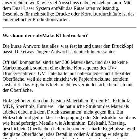
auszurichten, weiß, wie viel Ausschuss dabei entstehen kann. Mit
dem Dual-Laser-System entfällt das Rätselraten vollständig.
Besonders für mehrstufige Drucke oder Korrekturdurchläufe ist das
ein erheblicher Produktionsvorteil.
Was kann der eufyMake E1 bedrucken?
Die kurze Antwort: fast alles, was fest ist und unter den Druckkopf
passt. Die etwas längere Antwort ist deutlich interessanter.
Offiziell kompatibel sind über 300 Materialien, und das ist keine
Marketingzahl, sondern eine direkte Konsequenz des UV-
Druckverfahrens. UV-Tinte haftet auf nahezu jeder nicht-flexiblen
Oberfläche, weil sie nicht einzieht wie Papierdrucktinte, sondern
aushärtet. Das Ergebnis klebt nicht, es verbindet sich chemisch mit
der Oberfläche.
Holz gehört zu den dankbarsten Materialien für den E1. Echtholz,
MDF, Sperrholz, Furniere – die natürliche Struktur des Materials
arbeitet dabei mit dem Druck zusammen, nicht gegen ihn. Ein
Holzschild mit gedruckter Lederprägung oder Steinstruktur sieht aus
wie handgefertigt. Metalle wie Aluminium, Edelstahl, Messing,
beschichtete Oberflächen liefern besonders scharfe Ergebnisse, weil
die glatte Oberfläche jedes Detail in voller Auflösung wiedergibt.