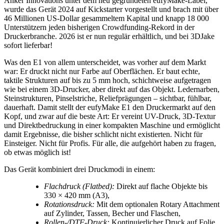
Anker Innovations unter dem neu gegründeten eufyMake-Label,
wurde das Gerät 2024 auf Kickstarter vorgestellt und brach mit über
46 Millionen US-Dollar gesammeltem Kapital und knapp 18 000
Unterstützern jeden bisherigen Crowdfunding-Rekord in der
Druckerbranche. 2026 ist er nun regulär erhältlich, und bei 3DJake
sofort lieferbar!
Was den E1 von allem unterscheidet, was vorher auf dem Markt
war: Er druckt nicht nur Farbe auf Oberflächen. Er baut echte,
taktile Strukturen auf bis zu 5 mm hoch, schichtweise aufgetragen
wie bei einem 3D-Drucker, aber direkt auf das Objekt. Ledernarben,
Steinstrukturen, Pinselstriche, Reliefprägungen – sichtbar, fühlbar,
dauerhaft. Damit stellt der eufyMake E1 den Druckermarkt auf den
Kopf, und zwar auf die beste Art: Er vereint UV-Druck, 3D-Textur
und Direktbedruckung in einer kompakten Maschine und ermöglicht
damit Ergebnisse, die bisher schlicht nicht existierten. Nicht für
Einsteiger. Nicht für Profis. Für alle, die aufgehört haben zu fragen,
ob etwas möglich ist!
Das Gerät kombiniert drei Druckmodi in einem:
Flachdruck (Flatbed):
Direkt auf flache Objekte bis
330 × 420 mm (A3),
Rotationsdruck:
Mit dem optionalen Rotary Attachment
auf Zylinder, Tassen, Becher und Flaschen,
Rollen-/DTF-Druck:
Kontinuierlicher Druck auf Folie