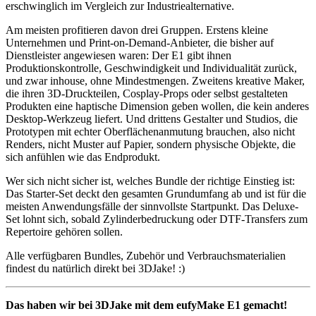
erschwinglich im Vergleich zur Industriealternative.
Am meisten profitieren davon drei Gruppen. Erstens kleine
Unternehmen und Print-on-Demand-Anbieter, die bisher auf
Dienstleister angewiesen waren: Der E1 gibt ihnen
Produktionskontrolle, Geschwindigkeit und Individualität zurück,
und zwar inhouse, ohne Mindestmengen. Zweitens kreative Maker,
die ihren 3D-Druckteilen, Cosplay-Props oder selbst gestalteten
Produkten eine haptische Dimension geben wollen, die kein anderes
Desktop-Werkzeug liefert. Und drittens Gestalter und Studios, die
Prototypen mit echter Oberflächenanmutung brauchen, also nicht
Renders, nicht Muster auf Papier, sondern physische Objekte, die
sich anfühlen wie das Endprodukt.
Wer sich nicht sicher ist, welches Bundle der richtige Einstieg ist:
Das Starter-Set deckt den gesamten Grundumfang ab und ist für die
meisten Anwendungsfälle der sinnvollste Startpunkt. Das Deluxe-
Set lohnt sich, sobald Zylinderbedruckung oder DTF-Transfers zum
Repertoire gehören sollen.
Alle verfügbaren Bundles, Zubehör und Verbrauchsmaterialien
findest du natürlich direkt bei 3DJake! :)
Das haben wir bei 3DJake mit dem eufyMake E1 gemacht!