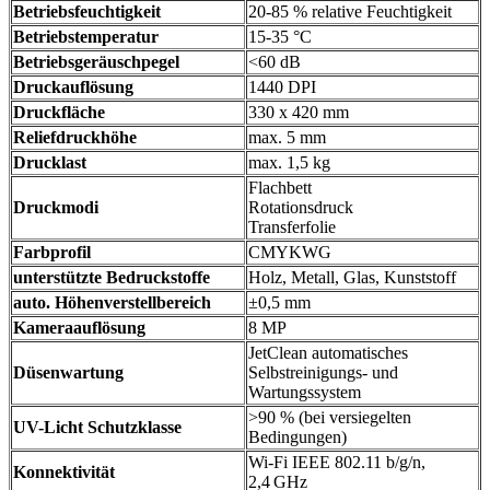
Betriebsfeuchtigkeit
20-85 % relative Feuchtigkeit
Betriebstemperatur
15-35 °C
Betriebsgeräuschpegel
<60 dB
Druckauflösung
1440 DPI
Druckfläche
330 x 420 mm
Reliefdruckhöhe
max. 5 mm
Drucklast
max. 1,5 kg
Flachbett
Druckmodi
Rotationsdruck
Transferfolie
Farbprofil
CMYKWG
unterstützte Bedruckstoffe
Holz, Metall, Glas, Kunststoff
auto. Höhenverstellbereich
±0,5 mm
Kameraauflösung
8 MP
JetClean automatisches
Düsenwartung
Selbstreinigungs- und
Wartungssystem
>90 % (bei versiegelten
UV-Licht Schutzklasse
Bedingungen)
Wi‑Fi IEEE 802.11 b/g/n,
Konnektivität
2,4 GHz