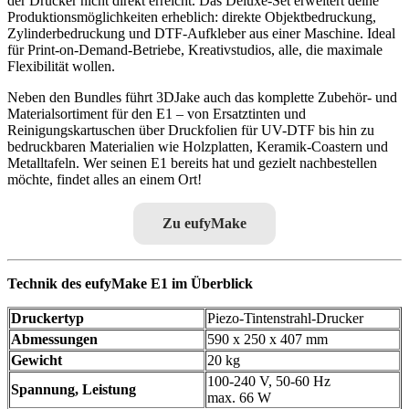
der Drucker nicht direkt erreicht. Das Deluxe-Set erweitert deine
Produktionsmöglichkeiten erheblich: direkte Objektbedruckung,
Zylinderbedruckung und DTF-Aufkleber aus einer Maschine. Ideal
für Print-on-Demand-Betriebe, Kreativstudios, alle, die maximale
Flexibilität wollen.
Neben den Bundles führt 3DJake auch das komplette Zubehör- und
Materialsortiment für den E1 – von Ersatztinten und
Reinigungskartuschen über Druckfolien für UV-DTF bis hin zu
bedruckbaren Materialien wie Holzplatten, Keramik-Coastern und
Metalltafeln. Wer seinen E1 bereits hat und gezielt nachbestellen
möchte, findet alles an einem Ort!
Zu eufyMake
Technik des eufyMake E1 im Überblick
Druckertyp
Piezo-Tintenstrahl-Drucker
Abmessungen
590 x 250 x 407 mm
Gewicht
20 kg
100-240 V, 50-60 Hz
Spannung, Leistung
max. 66 W