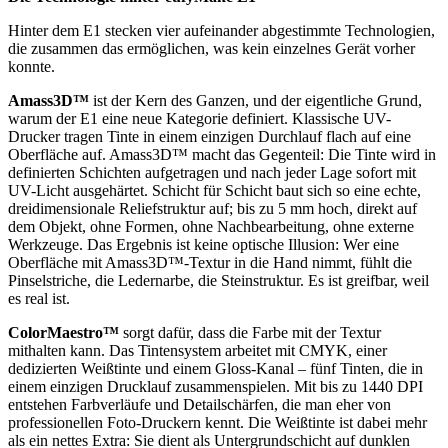
Hinter dem E1 stecken vier aufeinander abgestimmte Technologien,
die zusammen das ermöglichen, was kein einzelnes Gerät vorher
konnte.
Amass3D™
ist der Kern des Ganzen, und der eigentliche Grund,
warum der E1 eine neue Kategorie definiert. Klassische UV-
Drucker tragen Tinte in einem einzigen Durchlauf flach auf eine
Oberfläche auf. Amass3D™ macht das Gegenteil: Die Tinte wird in
definierten Schichten aufgetragen und nach jeder Lage sofort mit
UV-Licht ausgehärtet. Schicht für Schicht baut sich so eine echte,
dreidimensionale Reliefstruktur auf; bis zu 5 mm hoch, direkt auf
dem Objekt, ohne Formen, ohne Nachbearbeitung, ohne externe
Werkzeuge. Das Ergebnis ist keine optische Illusion: Wer eine
Oberfläche mit Amass3D™-Textur in die Hand nimmt, fühlt die
Pinselstriche, die Ledernarbe, die Steinstruktur. Es ist greifbar, weil
es real ist.
ColorMaestro™
sorgt dafür, dass die Farbe mit der Textur
mithalten kann. Das Tintensystem arbeitet mit CMYK, einer
dedizierten Weißtinte und einem Gloss-Kanal – fünf Tinten, die in
einem einzigen Drucklauf zusammenspielen. Mit bis zu 1440 DPI
entstehen Farbverläufe und Detailschärfen, die man eher von
professionellen Foto-Druckern kennt. Die Weißtinte ist dabei mehr
als ein nettes Extra: Sie dient als Untergrundschicht auf dunklen