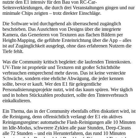
nutzte den E1 intensiv für den Bau von RC-Car-
Seitenverkleidungen, die durch drei Veranstaltungen gingen und nur
minimale Chips zeigten – trotz direkter Einschläge.
Die Software wird durchgehend als überraschend zugänglich
beschrieben. Das Ausrichten von Designs über die integrierte
Kamera, das Generieren von Texturen aus flachen Bildern per
Height-Mapping, die geführte Ersteinrichtung über die App – alles
ist auf Zugänglichkeit ausgelegt, ohne dass erfahrenen Nutzern die
Tiefe fehlt.
Was die Community kritisch begleitet: die laufenden Tintenkosten.
UV-Tinte ist proprietär und Texturen mit großer Schichthöhe
verbrauchen entsprechend mehr davon. Das ist keine versteckte
Schwäche, sondern eine ehrliche Abwägung, die jeder kennen
sollte, bevor er kauft. Wer den E1 für gelegentliche
Personalisierungsprojekte nutzt, wird das kaum spüren. Wer täglich
und in hohen Stückzahlen produziert, sollte den Tintenverbrauch
einkalkulieren.
Ein Thema, das in der Community ebenfalls offen diskutiert wird, ist
die Reinigung, denn offensichtlich verlangt der E1 ein aktives
Reinigungsregime: automatische Flash-Reinigungen alle 10 Minuten
im Idle-Modus, schwerere Zyklen alle paar Stunden, Deep-Cleans
alle 72 Stunden – und ein Herunterfahren, das rund 10 Minuten