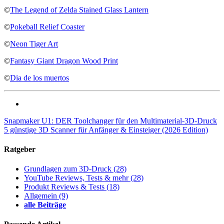
©
The Legend of Zelda Stained Glass Lantern
©
Pokeball Relief Coaster
©
Neon Tiger Art
©
Fantasy Giant Dragon Wood Print
©
Dia de los muertos
Snapmaker U1: DER Toolchanger für den Multimaterial-3D-Druck
5 günstige 3D Scanner für Anfänger & Einsteiger (2026 Edition)
Ratgeber
Grundlagen zum 3D-Druck
(28)
YouTube Reviews, Tests & mehr
(28)
Produkt Reviews & Tests
(18)
Allgemein
(9)
alle Beiträge