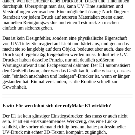
dauert, weil der Drucker dabei Druckkopf, Düsen und Tintentuben
durchspült. Überspringt man das, kann UV-Tinte aushärten und
Verstopfungen verursachen. Eine mögliche Lösung: Nach längerer
Standzeit vor jedem Druck auf teureren Materialien zuerst einen
manuellen Reinigungszyklus und einen Testdruck zu machen –
einfach um sicherzugehen.
Das ist kein Designfehler, sondern eine physikalische Eigenschaft
von UV-Tinte: Sie reagiert auf Licht und härtet aus, und genau das
macht sie so langlebig auf dem Objekt, bedeutet aber auch, dass der
Druckkopf regelmäßig freigehalten werden muss. Industrielle UV-
Drucker haben dasselbe Prinzip, nur mit deutlich größerem
Wartungsaufwand und Fachpersonal dahinter. Der E1 automatisiert
den Großteil davon, aber wer das Gerät kauft, sollte wissen, dass es
kein "einfach anschalten und loslegen"-Drucker ist, wenn er länger
gestanden hat. Einmal verstanden, ist die Routine schnell zur
Gewohnheit.
Fazit: Für wen lohnt sich der eufyMake E1 wirklich?
Der E1 ist kein günstiger Einstiegsdrucker, das muss er auch nicht
sein. Er ist ein ernstzunehmendes Werkzeug, das eine Lücke
schließt, die vorher niemand richtig benannt hatte: professioneller
UV-Druck mit echter 3D-Textur, kompakt, zugänglich,