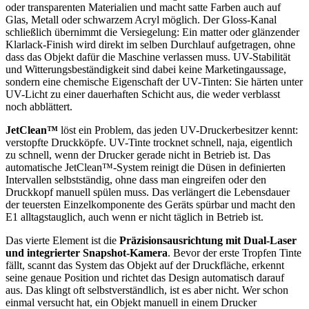
oder transparenten Materialien und macht satte Farben auch auf
Glas, Metall oder schwarzem Acryl möglich. Der Gloss-Kanal
schließlich übernimmt die Versiegelung: Ein matter oder glänzender
Klarlack-Finish wird direkt im selben Durchlauf aufgetragen, ohne
dass das Objekt dafür die Maschine verlassen muss. UV-Stabilität
und Witterungsbeständigkeit sind dabei keine Marketingaussage,
sondern eine chemische Eigenschaft der UV-Tinten: Sie härten unter
UV-Licht zu einer dauerhaften Schicht aus, die weder verblasst
noch abblättert.
JetClean™
löst ein Problem, das jeden UV-Druckerbesitzer kennt:
verstopfte Druckköpfe. UV-Tinte trocknet schnell, naja, eigentlich
zu schnell, wenn der Drucker gerade nicht in Betrieb ist. Das
automatische JetClean™-System reinigt die Düsen in definierten
Intervallen selbstständig, ohne dass man eingreifen oder den
Druckkopf manuell spülen muss. Das verlängert die Lebensdauer
der teuersten Einzelkomponente des Geräts spürbar und macht den
E1 alltagstauglich, auch wenn er nicht täglich in Betrieb ist.
Das vierte Element ist die
Präzisionsausrichtung mit Dual-Laser
und integrierter Snapshot-Kamera
. Bevor der erste Tropfen Tinte
fällt, scannt das System das Objekt auf der Druckfläche, erkennt
seine genaue Position und richtet das Design automatisch darauf
aus. Das klingt oft selbstverständlich, ist es aber nicht. Wer schon
einmal versucht hat, ein Objekt manuell in einem Drucker