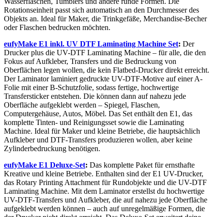
Wasserflaschen, Tumblers und andere runde Formen. Die
Rotationseinheit passt sich automatisch an den Durchmesser des
Objekts an. Ideal für Maker, die Trinkgefäße, Merchandise-Becher
oder Flaschen bedrucken möchten.
eufyMake E1 inkl. UV DTF Laminating Machine Set
:
Der
Drucker plus die UV-DTF Laminating Machine – für alle, die den
Fokus auf Aufkleber, Transfers und die Bedruckung von
Oberflächen legen wollen, die kein Flatbed-Drucker direkt erreicht.
Der Laminator laminiert gedruckte UV-DTF-Motive auf einer A-
Folie mit einer B-Schutzfolie, sodass fertige, hochwertige
Transfersticker entstehen. Die können dann auf nahezu jede
Oberfläche aufgeklebt werden – Spiegel, Flaschen,
Computergehäuse, Autos, Möbel. Das Set enthält den E1, das
komplette Tinten- und Reinigungsset sowie die Laminating
Machine. Ideal für Maker und kleine Betriebe, die hauptsächlich
Aufkleber und DTF-Transfers produzieren wollen, aber keine
Zylinderbedruckung benötigen.
eufyMake E1 Deluxe-Set
:
Das komplette Paket für ernsthafte
Kreative und kleine Betriebe. Enthalten sind der E1 UV-Drucker,
das Rotary Printing Attachment für Rundobjekte und die UV-DTF
Laminating Machine. Mit dem Laminator erstellst du hochwertige
UV-DTF-Transfers und Aufkleber, die auf nahezu jede Oberfläche
aufgeklebt werden können – auch auf unregelmäßige Formen, die