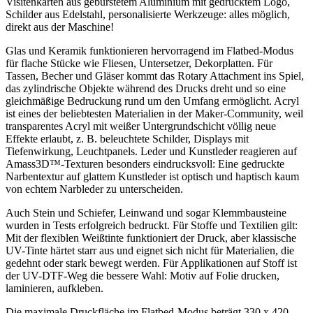
Visitenkarten aus gebürstetem Aluminium mit gedrucktem Logo,
Schilder aus Edelstahl, personalisierte Werkzeuge: alles möglich,
direkt aus der Maschine!
Glas und Keramik funktionieren hervorragend im Flatbed-Modus
für flache Stücke wie Fliesen, Untersetzer, Dekorplatten. Für
Tassen, Becher und Gläser kommt das Rotary Attachment ins Spiel,
das zylindrische Objekte während des Drucks dreht und so eine
gleichmäßige Bedruckung rund um den Umfang ermöglicht. Acryl
ist eines der beliebtesten Materialien in der Maker-Community, weil
transparentes Acryl mit weißer Untergrundschicht völlig neue
Effekte erlaubt, z. B. beleuchtete Schilder, Displays mit
Tiefenwirkung, Leuchtpanels. Leder und Kunstleder reagieren auf
Amass3D™-Texturen besonders eindrucksvoll: Eine gedruckte
Narbentextur auf glattem Kunstleder ist optisch und haptisch kaum
von echtem Narbleder zu unterscheiden.
Auch Stein und Schiefer, Leinwand und sogar Klemmbausteine
wurden in Tests erfolgreich bedruckt. Für Stoffe und Textilien gilt:
Mit der flexiblen Weißtinte funktioniert der Druck, aber klassische
UV-Tinte härtet starr aus und eignet sich nicht für Materialien, die
gedehnt oder stark bewegt werden. Für Applikationen auf Stoff ist
der UV-DTF-Weg die bessere Wahl: Motiv auf Folie drucken,
laminieren, aufkleben.
Die maximale Druckfläche im Flatbed-Modus beträgt 330 x 420