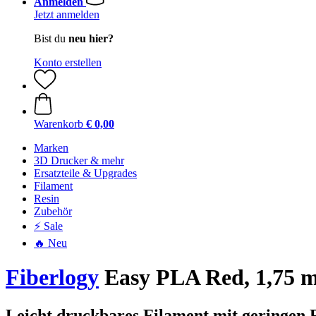
Anmelden
Jetzt anmelden
Bist du
neu hier?
Konto erstellen
Warenkorb
€ 0,00
Marken
3D Drucker & mehr
Ersatzteile & Upgrades
Filament
Resin
Zubehör
⚡ Sale
🔥 Neu
Fiberlogy
Easy PLA Red, 1,75 m
Leicht druckbares Filament mit geringen 