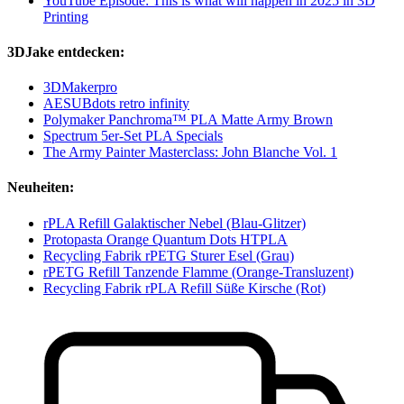
YouTube Episode: This is what will happen in 2025 in 3D
Printing
3DJake entdecken:
3DMakerpro
AESUBdots retro infinity
Polymaker Panchroma™ PLA Matte Army Brown
Spectrum 5er-Set PLA Specials
The Army Painter Masterclass: John Blanche Vol. 1
Neuheiten:
rPLA Refill Galaktischer Nebel (Blau-Glitzer)
Protopasta Orange Quantum Dots HTPLA
Recycling Fabrik rPETG Sturer Esel (Grau)
rPETG Refill Tanzende Flamme (Orange-Transluzent)
Recycling Fabrik rPLA Refill Süße Kirsche (Rot)