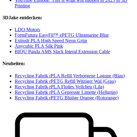
YouTube Episode: This is what will happen in 2025 in 3D
Printing
3DJake entdecken:
LDO Motors
FormFutura EasyFil™ ePETG Ultramarine Blue
Extrudr PLA High Speed Neon Grün
Anycubic PLA Silk Pink
BIQU Panda AMS Slack Interal Extension Cable
Neuheiten:
Recycling Fabrik rPLA Refill Verborgene Lagune (Blau)
Recycling Fabrik rPETG Refill Witziger Wal (Grau)
Recycling Fabrik rPLA Flottes Veilchen (Lila)
Recycling Fabrik rPLA Gepresste Limette (Hellgrün)
Recycling Fabrik rPETG Blutige Orange (Rotorange)