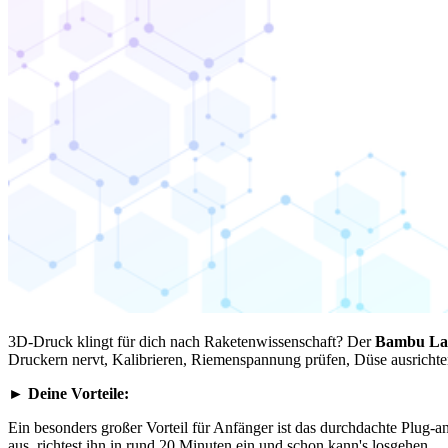
3D-Druck klingt für dich nach Raketenwissenschaft? Der
Bambu La
Druckern nervt, Kalibrieren, Riemenspannung prüfen, Düse ausrichten
► Deine Vorteile:
Ein besonders großer Vorteil für Anfänger ist das durchdachte Plug-
aus, richtest ihn in rund 20 Minuten ein und schon kann's losgehen.