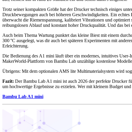
Trotz seiner kompakten Größe hat der Drucker technisch einiges unte
Druckbewegungen auch bei höheren Geschwindigkeiten. Ein echtes High
überwacht die Riemenspannung, kalibriert Vibrationen und optimiert s
reibungslosen Ablauf und konstant hoher Druckqualität. Und das bei 
Auch beim Thema Wartung punktet das kleine Biest mit einem durchda
300 °C ausgelegt, was dir auch bei späteren Experimenten mit anderen Ma
Erleichterung.
Die Bedienung des A1 mini läuft über ein modernes, intuitives User-Int
MakerWorld-Plattform von Bambu Lab unzählige kostenlose Modelle, I
Übrigens: Mit dem optionalen AMS lite Multimaterialsystem wird sogar
Fazit:
Der Bambu Lab A1 mini ist auch 2026 der perfekte Drucker für
um hochwertige Ergebnisse zu erzielen. Wer mit kleinem Budget und we
Bambu Lab A1 mini