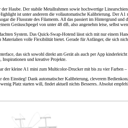
r der Haube. Der stabile Metallrahmen sowie hochwertige Linearschiene
light ist unter anderem die vollautomatische Kalibrierung. Der A1 min
ogar die Flussrate des Filaments. All das passiert im Hintergrund und
einem Geräuschpegel von unter 48 dB, also angenehm leise, selbst wenn
chten System. Das Quick-Swap-Hotend lässt sich mit nur einem Handgr
terialien volle Flexibilität bietet. Gerade für Anfänger, die sich nicht
erface, das sich sowohl direkt am Gerät als auch per App kinderleicht s
nspirationen und kreative Projekte.
 der kleine A1 mini zum Multicolor-Drucker mit bis zu vier Farben – fa
 den Einstieg! Dank automatischer Kalibrierung, cleverem Bedienkonze
nig Platz starten will, findet aktuell nichts Besseres. Absolut empfeh