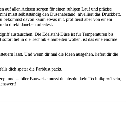
n auf allen Achsen sorgen für einen ruhigen Lauf und präzise
i misst selbstständig den Düsenabstand, nivelliert das Druckbett,
 du bekommst davon kaum etwas mit, profitierst aber von einem
 du direkt daneben arbeitest.
iff austauschen. Die Edelstahl-Düse ist für Temperaturen bis
 sofort tief in die Technik einarbeiten wollen, ist das eine enorme
teuern lässt. Und wenn dir mal die Ideen ausgehen, liefert dir die
lls dich später die Farblust packt.
pt und stabiler Bauweise musst du absolut kein Technikprofi sein,
lenswert!