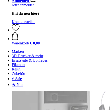
Anmelden
Jetzt anmelden
Bist du
neu hier?
Konto erstellen
Warenkorb
€ 0,00
Marken
3D Drucker & mehr
Ersatzteile & Upgrades
Filament
Resin
Zubehör
⚡ Sale
🔥 Neu