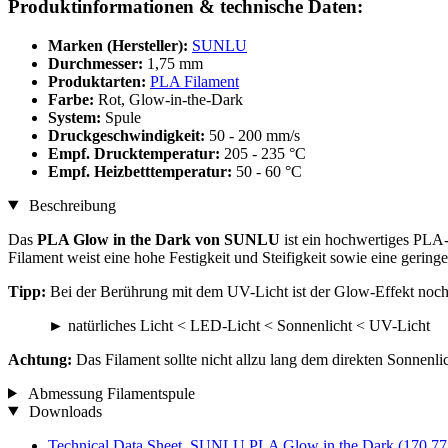
Produktinformationen & technische Daten:
Marken (Hersteller):
SUNLU
Durchmesser:
1,75 mm
Produktarten:
PLA Filament
Farbe:
Rot, Glow-in-the-Dark
System:
Spule
Druckgeschwindigkeit:
50 - 200 mm/s
Empf. Drucktemperatur:
205 - 235 °C
Empf. Heizbetttemperatur:
50 - 60 °C
Beschreibung
Das
PLA Glow in the Dark von SUNLU
ist ein hochwertiges PLA-
Filament weist eine hohe Festigkeit und Steifigkeit sowie eine gerin
Tipp:
Bei der Berührung mit dem UV-Licht ist der Glow-Effekt noch v
► natürliches Licht < LED-Licht < Sonnenlicht < UV-Licht
Achtung:
Das Filament sollte nicht allzu lang dem direkten Sonnenlic
Abmessung Filamentspule
Downloads
Technical Data Sheet_SUNLU PLA Glow in the Dark
(170,7