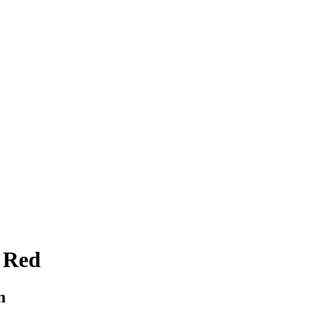
 Red
n