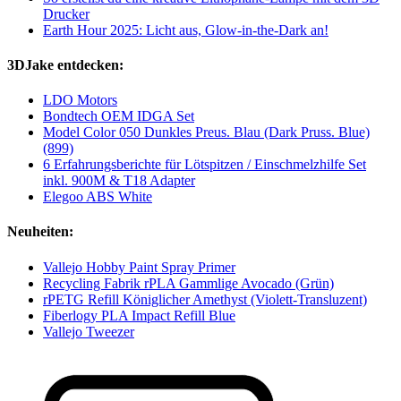
Drucker
Earth Hour 2025: Licht aus, Glow-in-the-Dark an!
3DJake entdecken:
LDO Motors
Bondtech OEM IDGA Set
Model Color 050 Dunkles Preus. Blau (Dark Pruss. Blue)
(899)
6 Erfahrungsberichte für Lötspitzen / Einschmelzhilfe Set
inkl. 900M & T18 Adapter
Elegoo ABS White
Neuheiten:
Vallejo Hobby Paint Spray Primer
Recycling Fabrik rPLA Gammlige Avocado (Grün)
rPETG Refill Königlicher Amethyst (Violett-Transluzent)
Fiberlogy PLA Impact Refill Blue
Vallejo Tweezer