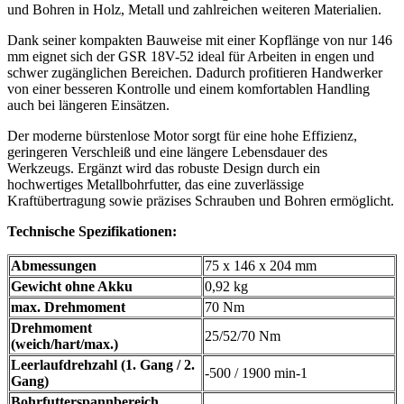
und Bohren in Holz, Metall und zahlreichen weiteren Materialien.
Dank seiner kompakten Bauweise mit einer Kopflänge von nur 146
mm eignet sich der GSR 18V-52 ideal für Arbeiten in engen und
schwer zugänglichen Bereichen. Dadurch profitieren Handwerker
von einer besseren Kontrolle und einem komfortablen Handling
auch bei längeren Einsätzen.
Der moderne bürstenlose Motor sorgt für eine hohe Effizienz,
geringeren Verschleiß und eine längere Lebensdauer des
Werkzeugs. Ergänzt wird das robuste Design durch ein
hochwertiges Metallbohrfutter, das eine zuverlässige
Kraftübertragung sowie präzises Schrauben und Bohren ermöglicht.
Technische Spezifikationen:
Abmessungen
75 x 146 x 204 mm
Gewicht ohne Akku
0,92 kg
max. Drehmoment
70 Nm
Drehmoment
25/52/70 Nm
(weich/hart/max.)
Leerlaufdrehzahl (1. Gang / 2.
-500 / 1900 min-1
Gang)
Bohrfutterspannbereich,