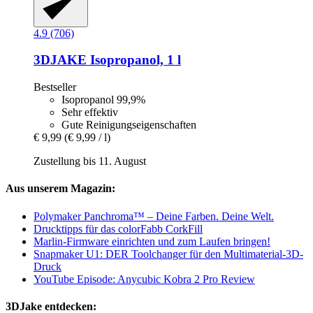
4.9 (706)
3DJAKE
Isopropanol, 1 l
Bestseller
Isopropanol 99,9%
Sehr effektiv
Gute Reinigungseigenschaften
€ 9,99
(€ 9,99 / l)
Zustellung bis 11. August
Aus unserem Magazin:
Polymaker Panchroma™ – Deine Farben. Deine Welt.
Drucktipps für das colorFabb CorkFill
Marlin-Firmware einrichten und zum Laufen bringen!
Snapmaker U1: DER Toolchanger für den Multimaterial-3D-
Druck
YouTube Episode: Anycubic Kobra 2 Pro Review
3DJake entdecken: