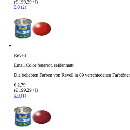
(€ 199,29 / l)
5.0 (2)
Revell
Email Color feuerrot, seidenmatt
Die beliebten Farben von Revell in 89 verschiedenen Farbtöne
€ 2,79
(€ 199,29 / l)
5.0 (1)