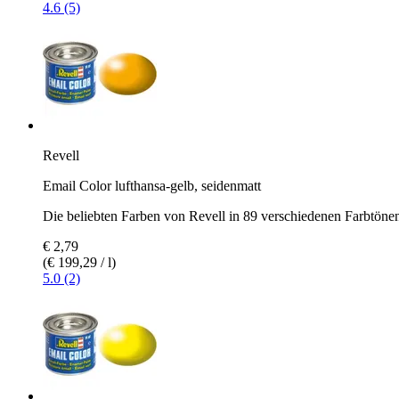
4.6 (5)
Revell
Email Color lufthansa-gelb, seidenmatt
Die beliebten Farben von Revell in 89 verschiedenen Farbtöne
€ 2,79
(€ 199,29 / l)
5.0 (2)