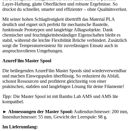
Layer-Haftung, glatte Oberflächen und robuste Ergebnisse. So
druckst du schneller, smarter und effizienter – ohne Qualitätsverlust.
Mit seiner hohen Schlagfestigkeit übertrifft das Material PLA
deutlich und eignet sich perfekt für mechanische Bauteile,
funktionale Prototypen und langlebige Alltagsobjekte. Dank
chemischer und feuchtigkeitsbeständiger Eigenschaften bleibt es
stabil, während die leichte Flexibilität Brüche verhindert. Zusätzlich
sorgt die Temperaturresistenz für zuverlässigen Einsatz auch in
anspruchsvolleren Umgebungen.
AzureFilm Master Spool
Die beiliegenden AzureFilm Master Spools sind wiederverwendbar
und machen Einwegspulen überflüssig. So reduzierst du Abfall,
schonst Ressourcen und profitierst gleichzeitig von einer
praktischen, stabilen und langlebigen Lösung für deine Filamente!
Tipp:
Die Master Spool ist mit Bambu Lab AMS und AMS lite
kompatibel.
►
Abmessungen der Master Spool:
Außendurchmesser: 200 mm,
Innendurchmesser: 55 mm, Gewicht der Leerspule: 98 g.
Im Lieferumfang: