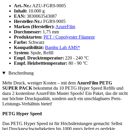
Art.-Nr.:
AZU-FGR9-9005
Inhalt:
10.000 g
EAN:
3830063543087
Hersteller-Nr.:
FGR9-9005
Marken (Hersteller):
AzureFilm
Durchmesser:
1,75 mm
Produktarten:
PET / Copolyester Filament
Farbe:
Schwarz
Kompatibilität:
Bambu Lab AMS*
System:
Spule, Refill
Empf. Drucktemperatur:
220 - 240 °C
Empf. Heizbetttemperatur:
80 - 90 °C
Beschreibung
Mehr Druck, weniger Kosten – mit dem
AzureFilm PETG
SUPER PACK
bekommst du 10 PETG Hyper Speed Refills und
dazu 2 kostenlose AzureFilm Master Spools! Ein Paket, das dir nicht
nur höchste Druckqualität, sondern auch ein unschlagbares Preis-
Leistungs-Verhältnis bietet!
PETG Hyper Speed
Das PETG Hyper Speed ist für Höchstleistungen gemacht: Selbst
bei Druckgeschwindigkeiten bis 1000 mm/s liefert es perfekte