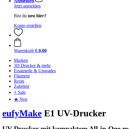
Anmelden
Jetzt anmelden
Bist du
neu hier?
Konto erstellen
Warenkorb
€ 0,00
Marken
3D Drucker & mehr
Ersatzteile & Upgrades
Filament
Resin
Zubehör
⚡ Sale
🔥 Neu
eufyMake
E1 UV-Drucker
UV-Drucker mit kompaktem All-in-One m