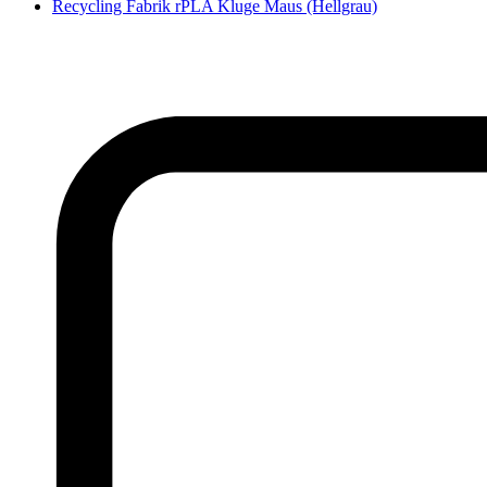
Recycling Fabrik rPLA Kluge Maus (Hellgrau)