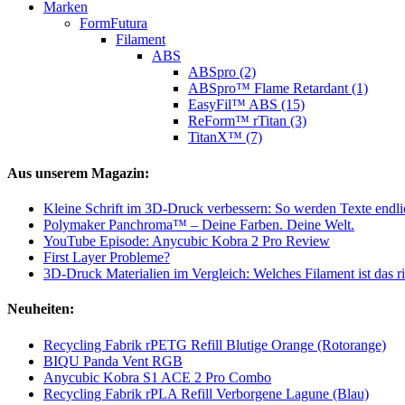
Marken
FormFutura
Filament
ABS
ABSpro (2)
ABSpro™ Flame Retardant (1)
EasyFil™ ABS (15)
ReForm™ rTitan (3)
TitanX™ (7)
Aus unserem Magazin:
Kleine Schrift im 3D-Druck verbessern: So werden Texte endlic
Polymaker Panchroma™ – Deine Farben. Deine Welt.
YouTube Episode: Anycubic Kobra 2 Pro Review
First Layer Probleme?
3D-Druck Materialien im Vergleich: Welches Filament ist das ri
Neuheiten:
Recycling Fabrik rPETG Refill Blutige Orange (Rotorange)
BIQU Panda Vent RGB
Anycubic Kobra S1 ACE 2 Pro Combo
Recycling Fabrik rPLA Refill Verborgene Lagune (Blau)