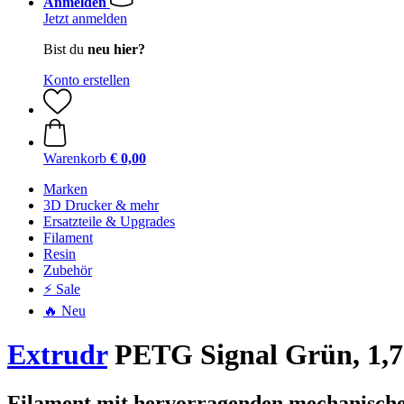
Anmelden
Jetzt anmelden
Bist du
neu hier?
Konto erstellen
Warenkorb
€ 0,00
Marken
3D Drucker & mehr
Ersatzteile & Upgrades
Filament
Resin
Zubehör
⚡ Sale
🔥 Neu
Extrudr
PETG Signal Grün, 1,7
Filament mit hervorragenden mechanische