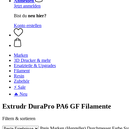
Anmelden
Jetzt anmelden
Bist du
neu hier?
Konto erstellen
Marken
3D Drucker & mehr
Ersatzteile & Upgrades
Filament
Resin
Zubehör
⚡ Sale
🔥 Neu
Extrudr DuraPro PA6 GF Filamente
Filtern & sortieren
Preis
Marken (Hersteller)
Durchmesser
Farbe
Sy