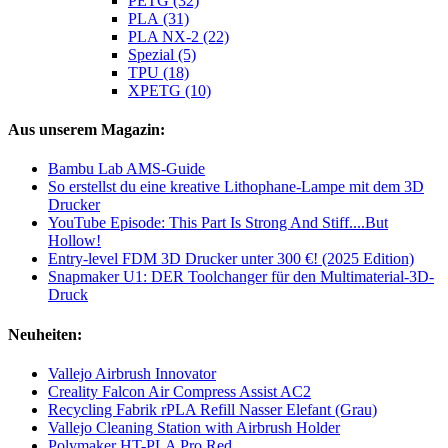
PETG (32)
PLA (31)
PLA NX-2 (22)
Spezial (5)
TPU (18)
XPETG (10)
Aus unserem Magazin:
Bambu Lab AMS-Guide
So erstellst du eine kreative Lithophane-Lampe mit dem 3D
Drucker
YouTube Episode: This Part Is Strong And Stiff....But
Hollow!
Entry-level FDM 3D Drucker unter 300 €! (2025 Edition)
Snapmaker U1: DER Toolchanger für den Multimaterial-3D-
Druck
Neuheiten:
Vallejo Airbrush Innovator
Creality Falcon Air Compress Assist AC2
Recycling Fabrik rPLA Refill Nasser Elefant (Grau)
Vallejo Cleaning Station with Airbrush Holder
Polymaker HT-PLA Pro Red