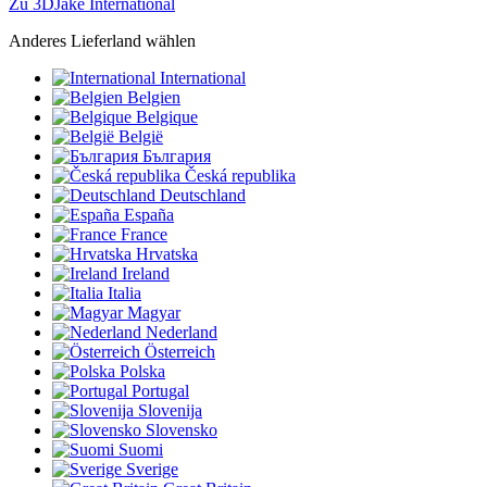
Zu 3DJake International
Anderes Lieferland wählen
International
Belgien
Belgique
België
България
Česká republika
Deutschland
España
France
Hrvatska
Ireland
Italia
Magyar
Nederland
Österreich
Polska
Portugal
Slovenija
Slovensko
Suomi
Sverige