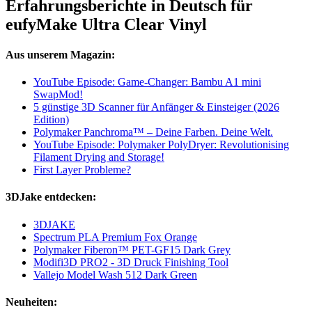
Erfahrungsberichte in Deutsch für
eufyMake Ultra Clear Vinyl
Aus unserem Magazin:
YouTube Episode: Game-Changer: Bambu A1 mini
SwapMod!
5 günstige 3D Scanner für Anfänger & Einsteiger (2026
Edition)
Polymaker Panchroma™ – Deine Farben. Deine Welt.
YouTube Episode: Polymaker PolyDryer: Revolutionising
Filament Drying and Storage!
First Layer Probleme?
3DJake entdecken:
3DJAKE
Spectrum PLA Premium Fox Orange
Polymaker Fiberon™ PET-GF15 Dark Grey
Modifi3D PRO2 - 3D Druck Finishing Tool
Vallejo Model Wash 512 Dark Green
Neuheiten: