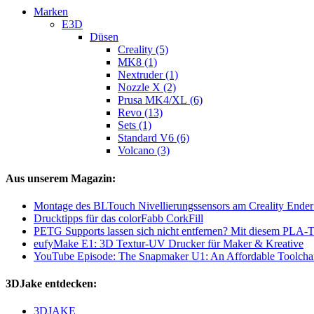
Marken
E3D
Düsen
Creality (5)
MK8 (1)
Nextruder (1)
Nozzle X (2)
Prusa MK4/XL (6)
Revo (13)
Sets (1)
Standard V6 (6)
Volcano (3)
Aus unserem Magazin:
Montage des BLTouch Nivellierungssensors am Creality Ende
Drucktipps für das colorFabb CorkFill
PETG Supports lassen sich nicht entfernen? Mit diesem PLA-Tr
eufyMake E1: 3D Textur-UV Drucker für Maker & Kreative
YouTube Episode: The Snapmaker U1: An Affordable Toolcha
3DJake entdecken:
3DJAKE