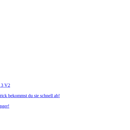
r 3 V2
ick bekommst du sie schnell ab!
nger!