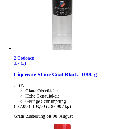
2 Optionen
3.7 (3)
Liqcreate
Stone Coal Black, 1000 g
-20%
Glatte Oberfläche
Hohe Genauigkeit
Geringe Schrumpfung
€ 87,99
€ 109,99
(€ 87,99 / kg)
Gratis Zustellung bis 08. August