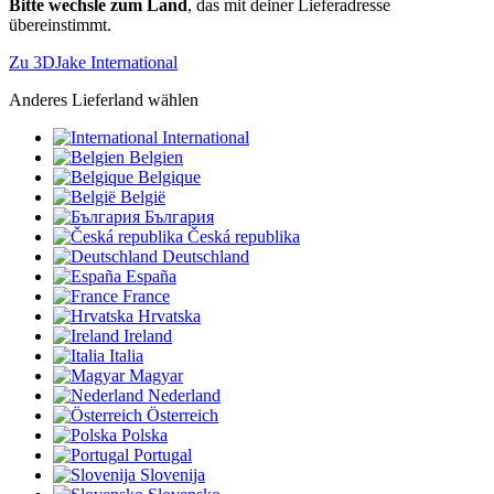
Bitte wechsle zum Land
, das mit deiner Lieferadresse
übereinstimmt.
Zu 3DJake International
Anderes Lieferland wählen
International
Belgien
Belgique
België
България
Česká republika
Deutschland
España
France
Hrvatska
Ireland
Italia
Magyar
Nederland
Österreich
Polska
Portugal
Slovenija