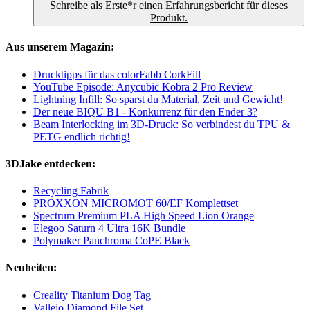
Schreibe als Erste*r einen Erfahrungsbericht für dieses
Produkt.
Aus unserem Magazin:
Drucktipps für das colorFabb CorkFill
YouTube Episode: Anycubic Kobra 2 Pro Review
Lightning Infill: So sparst du Material, Zeit und Gewicht!
Der neue BIQU B1 - Konkurrenz für den Ender 3?
Beam Interlocking im 3D-Druck: So verbindest du TPU &
PETG endlich richtig!
3DJake entdecken:
Recycling Fabrik
PROXXON MICROMOT 60/EF Komplettset
Spectrum Premium PLA High Speed Lion Orange
Elegoo Saturn 4 Ultra 16K Bundle
Polymaker Panchroma CoPE Black
Neuheiten:
Creality Titanium Dog Tag
Vallejo Diamond File Set