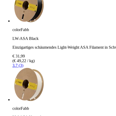
colorFabb
LW-ASA Black
Einzigartiges schäumendes Light-Weight ASA Filament in Sch
€ 31,99
(€ 49,22 / kg)
3.7 (3)
colorFabb