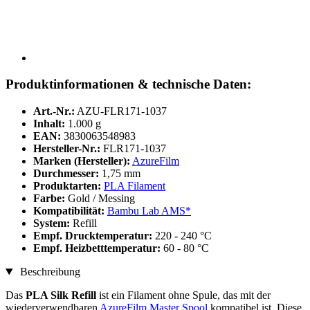
Produktinformationen & technische Daten:
Art.-Nr.:
AZU-FLR171-1037
Inhalt:
1.000 g
EAN:
3830063548983
Hersteller-Nr.:
FLR171-1037
Marken (Hersteller):
AzureFilm
Durchmesser:
1,75 mm
Produktarten:
PLA Filament
Farbe:
Gold / Messing
Kompatibilität:
Bambu Lab AMS*
System:
Refill
Empf. Drucktemperatur:
220 - 240 °C
Empf. Heizbetttemperatur:
60 - 80 °C
Beschreibung
Das
PLA Silk Refill
ist ein Filament ohne Spule, das mit der
wiederverwendbaren
AzureFilm Master Spool
kompatibel ist. Diese