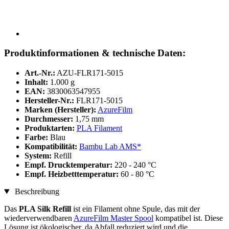
Produktinformationen & technische Daten:
Art.-Nr.:
AZU-FLR171-5015
Inhalt:
1.000 g
EAN:
3830063547955
Hersteller-Nr.:
FLR171-5015
Marken (Hersteller):
AzureFilm
Durchmesser:
1,75 mm
Produktarten:
PLA Filament
Farbe:
Blau
Kompatibilität:
Bambu Lab AMS*
System:
Refill
Empf. Drucktemperatur:
220 - 240 °C
Empf. Heizbetttemperatur:
60 - 80 °C
Beschreibung
Das
PLA Silk Refill
ist ein Filament ohne Spule, das mit der
wiederverwendbaren
AzureFilm Master Spool
kompatibel ist. Diese
Lösung ist ökologischer, da Abfall reduziert wird und die