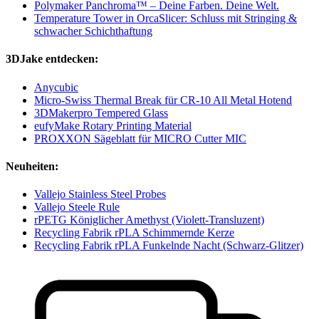
Polymaker Panchroma™ – Deine Farben. Deine Welt.
Temperature Tower in OrcaSlicer: Schluss mit Stringing &
schwacher Schichthaftung
3DJake entdecken:
Anycubic
Micro-Swiss Thermal Break für CR-10 All Metal Hotend
3DMakerpro Tempered Glass
eufyMake Rotary Printing Material
PROXXON Sägeblatt für MICRO Cutter MIC
Neuheiten:
Vallejo Stainless Steel Probes
Vallejo Steele Rule
rPETG Königlicher Amethyst (Violett-Transluzent)
Recycling Fabrik rPLA Schimmernde Kerze
Recycling Fabrik rPLA Funkelnde Nacht (Schwarz-Glitzer)