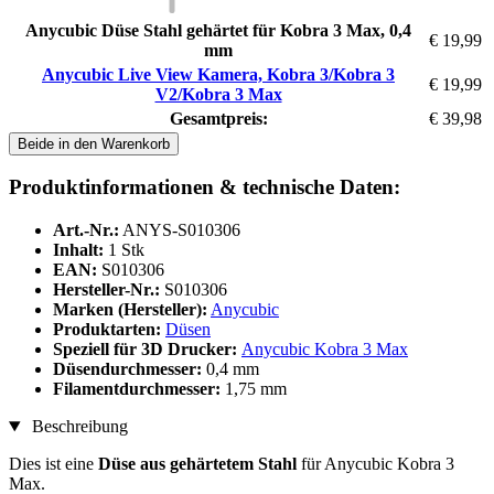
Anycubic Düse Stahl gehärtet für Kobra 3 Max, 0,4
€ 19,99
mm
Anycubic Live View Kamera, Kobra 3/Kobra 3
€ 19,99
V2/Kobra 3 Max
Gesamtpreis:
€ 39,98
Beide in den Warenkorb
Produktinformationen & technische Daten:
Art.-Nr.:
ANYS-S010306
Inhalt:
1 Stk
EAN:
S010306
Hersteller-Nr.:
S010306
Marken (Hersteller):
Anycubic
Produktarten:
Düsen
Speziell für 3D Drucker:
Anycubic Kobra 3 Max
Düsendurchmesser:
0,4 mm
Filamentdurchmesser:
1,75 mm
Beschreibung
Dies ist eine
Düse aus gehärtetem Stahl
für Anycubic Kobra 3
Max.