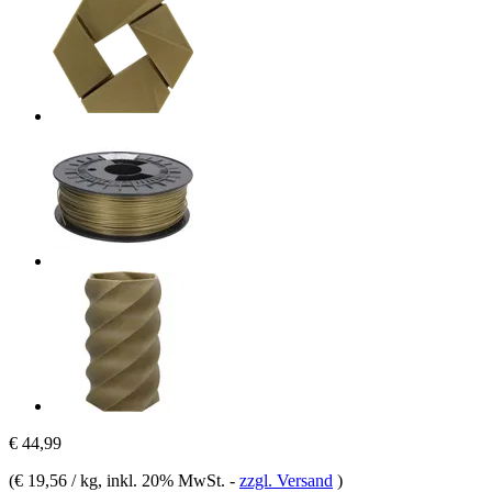
€ 44,99
(
€ 19,56 / kg
, inkl. 20% MwSt.
-
zzgl. Versand
)