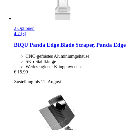
2 Optionen
4.7 (3)
BIQU
Panda Edge Blade Scraper, Panda Edge
CNC-gefrästes Aluminiumgehäuse
SK5-Stahlklinge
Werkzeugloser Klingenwechsel
€ 15,99
Zustellung bis 12. August