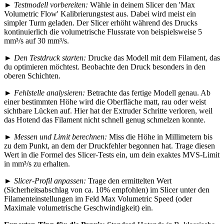
►
Testmodell vorbereiten:
Wähle in deinem Slicer den 'Max
Volumetric Flow' Kalibrierungstest aus. Dabei wird meist ein
simpler Turm geladen. Der Slicer erhöht während des Drucks
kontinuierlich die volumetrische Flussrate von beispielsweise 5
mm³/s auf 30 mm³/s.
►
Den Testdruck starten:
Drucke das Modell mit dem Filament, das
du optimieren möchtest. Beobachte den Druck besonders in den
oberen Schichten.
►
Fehlstelle analysieren:
Betrachte das fertige Modell genau. Ab
einer bestimmten Höhe wird die Oberfläche matt, rau oder weist
sichtbare Lücken auf. Hier hat der Extruder Schritte verloren, weil
das Hotend das Filament nicht schnell genug schmelzen konnte.
►
Messen und Limit berechnen:
Miss die Höhe in Millimetern bis
zu dem Punkt, an dem der Druckfehler begonnen hat. Trage diesen
Wert in die Formel des Slicer-Tests ein, um dein exaktes MVS-Limit
in mm³/s zu erhalten.
►
Slicer-Profil anpassen:
Trage den ermittelten Wert
(Sicherheitsabschlag von ca. 10% empfohlen) im Slicer unter den
Filamenteinstellungen im Feld Max Volumetric Speed (oder
Maximale volumetrische Geschwindigkeit) ein.