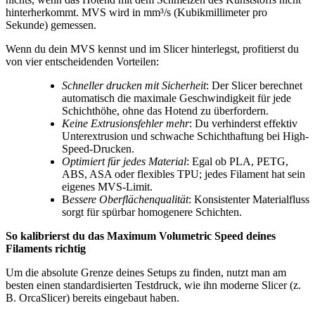
hinterherkommt. MVS wird in mm³/s (Kubikmillimeter pro
Sekunde) gemessen.
Wenn du dein MVS kennst und im Slicer hinterlegst, profitierst du
von vier entscheidenden Vorteilen:
Schneller drucken mit Sicherheit
: Der Slicer berechnet
automatisch die maximale Geschwindigkeit für jede
Schichthöhe, ohne das Hotend zu überfordern.
Keine Extrusionsfehler mehr
: Du verhinderst effektiv
Unterextrusion und schwache Schichthaftung bei High-
Speed-Drucken.
Optimiert für jedes Material
: Egal ob PLA, PETG,
ABS, ASA oder flexibles TPU; jedes Filament hat sein
eigenes MVS-Limit.
B
essere Oberflächenqualität
: Konsistenter Materialfluss
sorgt für spürbar homogenere Schichten.
So kalibrierst du das Maximum Volumetric Speed deines
Filaments richtig
Um die absolute Grenze deines Setups zu finden, nutzt man am
besten einen standardisierten Testdruck, wie ihn moderne Slicer (z.
B. OrcaSlicer) bereits eingebaut haben.