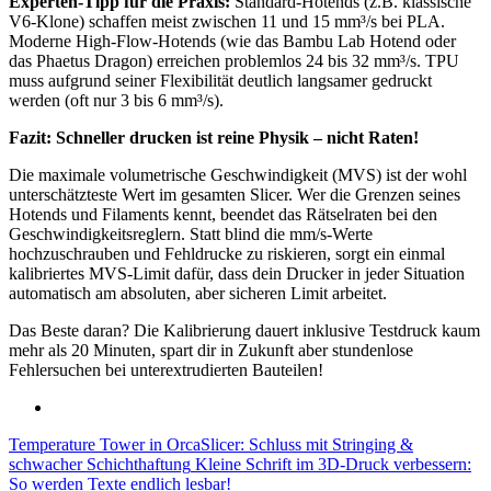
Experten-Tipp für die Praxis:
Standard-Hotends (z.B. klassische
V6-Klone) schaffen meist zwischen 11 und 15 mm³/s bei PLA.
Moderne High-Flow-Hotends (wie das Bambu Lab Hotend oder
das Phaetus Dragon) erreichen problemlos 24 bis 32 mm³/s. TPU
muss aufgrund seiner Flexibilität deutlich langsamer gedruckt
werden (oft nur 3 bis 6 mm³/s).
Fazit: Schneller drucken ist reine Physik – nicht Raten!
Die maximale volumetrische Geschwindigkeit (MVS) ist der wohl
unterschätzteste Wert im gesamten Slicer. Wer die Grenzen seines
Hotends und Filaments kennt, beendet das Rätselraten bei den
Geschwindigkeitsreglern. Statt blind die mm/s-Werte
hochzuschrauben und Fehldrucke zu riskieren, sorgt ein einmal
kalibriertes MVS-Limit dafür, dass dein Drucker in jeder Situation
automatisch am absoluten, aber sicheren Limit arbeitet.
Das Beste daran? Die Kalibrierung dauert inklusive Testdruck kaum
mehr als 20 Minuten, spart dir in Zukunft aber stundenlose
Fehlersuchen bei unterextrudierten Bauteilen!
Temperature Tower in OrcaSlicer: Schluss mit Stringing &
schwacher Schichthaftung
Kleine Schrift im 3D-Druck verbessern:
So werden Texte endlich lesbar!