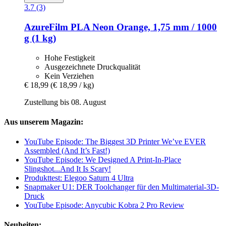
3.7 (3)
AzureFilm
PLA Neon Orange, 1,75 mm / 1000
g (1 kg)
Hohe Festigkeit
Ausgezeichnete Druckqualität
Kein Verziehen
€ 18,99
(€ 18,99 / kg)
Zustellung bis 08. August
Aus unserem Magazin:
YouTube Episode: The Biggest 3D Printer We’ve EVER
Assembled (And It’s Fast!)
YouTube Episode: We Designed A Print-In-Place
Slingshot...And It Is Scary!
Produkttest: Elegoo Saturn 4 Ultra
Snapmaker U1: DER Toolchanger für den Multimaterial-3D-
Druck
YouTube Episode: Anycubic Kobra 2 Pro Review
Neuheiten: