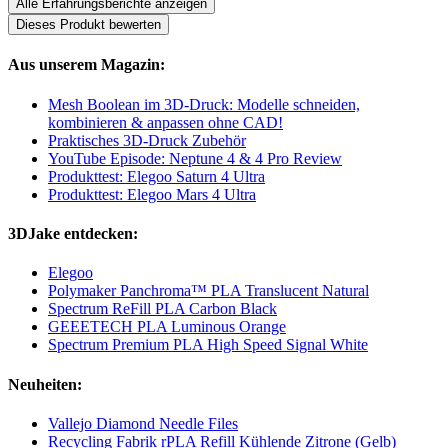
Alle Erfahrungsberichte anzeigen
Dieses Produkt bewerten
Aus unserem Magazin:
Mesh Boolean im 3D-Druck: Modelle schneiden,
kombinieren & anpassen ohne CAD!
Praktisches 3D-Druck Zubehör
YouTube Episode: Neptune 4 & 4 Pro Review
Produkttest: Elegoo Saturn 4 Ultra
Produkttest: Elegoo Mars 4 Ultra
3DJake entdecken:
Elegoo
Polymaker Panchroma™ PLA Translucent Natural
Spectrum ReFill PLA Carbon Black
GEEETECH PLA Luminous Orange
Spectrum Premium PLA High Speed Signal White
Neuheiten:
Vallejo Diamond Needle Files
Recycling Fabrik rPLA Refill Kühlende Zitrone (Gelb)