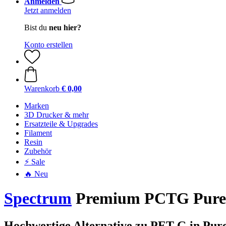
Anmelden
Jetzt anmelden
Bist du
neu hier?
Konto erstellen
Warenkorb
€ 0,00
Marken
3D Drucker & mehr
Ersatzteile & Upgrades
Filament
Resin
Zubehör
⚡ Sale
🔥 Neu
Spectrum
Premium PCTG Pure O
Hochwertige Alternative zu PET-G in Pur