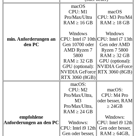
macOS
CPU: M1
macOS
Pro/Max/Ultra
CPU: M3 Pro/M4
RAM ≥ 16 GB
RAM ≥ 18 GB
Windows
Windows
min. Anforderungen an
CPU: Intel i7 10th
CPU: Intel i7 13th
den PC
Gen 10700 oder
Gen oder AMD
AMD Ryzen 7
Ryzen 7 5800
5800
RAM ≥ 32 GB
RAM ≥ 32 GB
GPU (optional):
GPU (optional):
NVIDIA GeForce
NVIDIA GeForce
RTX 3060 (8GB)
RTX 3060 (8GB)
macOS:
CPU: M2
macOS:
Pro/Max/Ultra,
CPU: M4 Pro
M3
oder besser, RAM
Pro/Max/Ultra,
≥ 24GB
RAM ≥ 24 GB
empfohlene
Windows:
Anforderungen an den PC
Windows:
CPU: Intel i9 12th
CPU: Intel i9 12th
Gen oder besser,
Gen oder besser,
RAM ≥ 64GB,