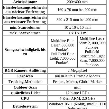
Arbeitsdistanz
200~400 mm
Einzelerfassungsreichweite
160 x 70 mm bei 200 mm
aus nächste Entfernung
Einzelerfassungsreichweite
320 x 215 mm bei 400 mm
aus weitester Entfernung
min. Scanvolumen
10 x 10 x 10 mm
max. Scanvolumen
1 x 1 x 1 m
Multi-line Laser
Multi-line Blue
Scan: 2, 000, 000
Laser: 800,000
Punkte/s
Scangeschwindigkeit, bis
Punkte/s
Full-field
zu
Full Field Blue
Structured Light
Light: 7,000,000
Scan: 7,000,000
Punkte/s
Punkte/s
RGB Kamera-Auflösung
2 Megapixel
Farbscan
nur in Auto Turntable Modus
Tracking-Methoden
Feature, Marker, Global Marker
Outdoor-Scan
nein
zusätzliches Licht
12 blaue LEDs
CPU
4-Kern ARM, 2.0 GHz
Windows 10/11 (64-bit), macOS 11.0
Betriebssystem
(oder neuer)