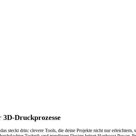
r 3D-Druckprozesse
steckt drin: clevere Tools, die deine Projekte nicht nur erleichtern, 
rchdachter Technik und trendigem Design bringt Hanboost Power, Prä