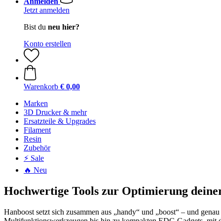
Anmelden
Jetzt anmelden
Bist du
neu hier?
Konto erstellen
Warenkorb
€ 0,00
Marken
3D Drucker & mehr
Ersatzteile & Upgrades
Filament
Resin
Zubehör
⚡ Sale
🔥 Neu
Hochwertige Tools zur Optimierung deine
Hanboost setzt sich zusammen aus „handy“ und „boost“ – und genau das 
Multifunktionswerkzeugen bis hin zu kompakten EDC-Gadgets, mit du