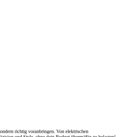
sondern richtig voranbringen. Von elektrischen
zision und Style, ohne dein Budget übermäßig zu belasten!