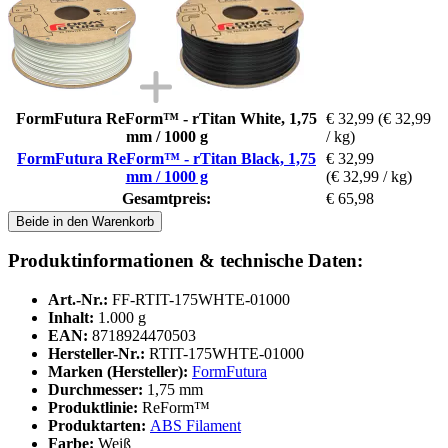
FormFutura ReForm™ - rTitan White, 1,75
€ 32,99
(€ 32,99
mm / 1000 g
/ kg)
FormFutura ReForm™ - rTitan Black, 1,75
€ 32,99
mm / 1000 g
(€ 32,99 / kg)
Gesamtpreis:
€ 65,98
Beide in den Warenkorb
Produktinformationen & technische Daten:
Art.-Nr.:
FF-RTIT-175WHTE-01000
Inhalt:
1.000 g
EAN:
8718924470503
Hersteller-Nr.:
RTIT-175WHTE-01000
Marken (Hersteller):
FormFutura
Durchmesser:
1,75 mm
Produktlinie:
ReForm™
Produktarten:
ABS Filament
Farbe:
Weiß