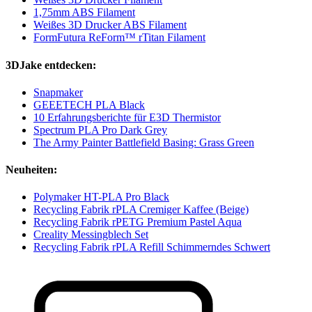
1,75mm ABS Filament
Weißes 3D Drucker ABS Filament
FormFutura ReForm™ rTitan Filament
3DJake entdecken:
Snapmaker
GEEETECH PLA Black
10 Erfahrungsberichte für E3D Thermistor
Spectrum PLA Pro Dark Grey
The Army Painter Battlefield Basing: Grass Green
Neuheiten:
Polymaker HT-PLA Pro Black
Recycling Fabrik rPLA Cremiger Kaffee (Beige)
Recycling Fabrik rPETG Premium Pastel Aqua
Creality Messingblech Set
Recycling Fabrik rPLA Refill Schimmerndes Schwert