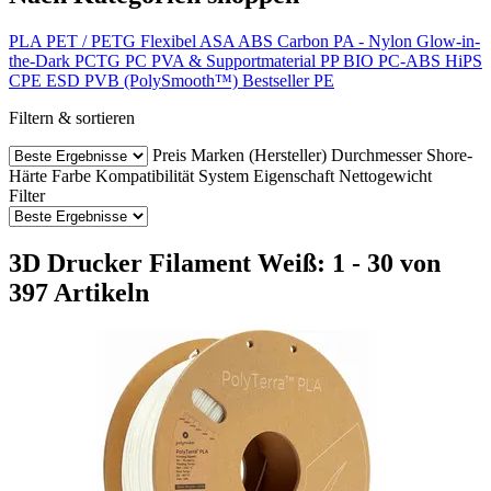
PLA
PET / PETG
Flexibel
ASA
ABS
Carbon
PA - Nylon
Glow-in-
the-Dark
PCTG
PC
PVA & Supportmaterial
PP
BIO
PC-ABS
HiPS
CPE
ESD
PVB (PolySmooth™)
Bestseller
PE
Filtern & sortieren
Preis
Marken (Hersteller)
Durchmesser
Shore-
Härte
Farbe
Kompatibilität
System
Eigenschaft
Nettogewicht
Filter
3D Drucker Filament Weiß: 1 - 30 von
397 Artikeln