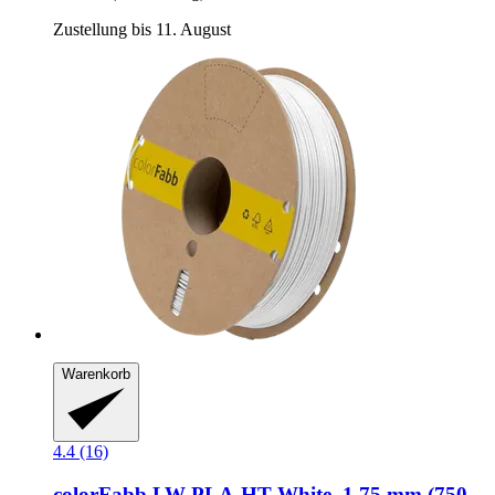
Zustellung bis 11. August
Warenkorb
4.4 (16)
colorFabb
LW-​PLA-​HT White, 1,75 mm (750