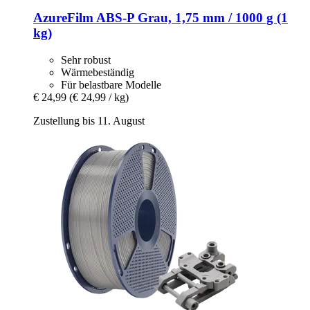
AzureFilm
ABS-​P Grau, 1,75 mm / 1000 g (1
kg)
Sehr robust
Wärmebeständig
Für belastbare Modelle
€ 24,99
(€ 24,99 / kg)
Zustellung bis 11. August