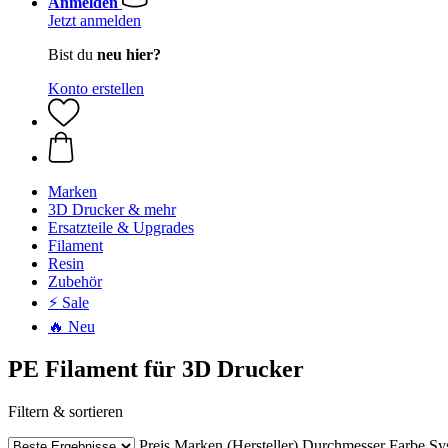
Anmelden
Jetzt anmelden
Bist du
neu hier?
Konto erstellen
Marken
3D Drucker & mehr
Ersatzteile & Upgrades
Filament
Resin
Zubehör
⚡ Sale
🔥 Neu
PE Filament für 3D Drucker
Filtern & sortieren
Preis
Marken (Hersteller)
Durchmesser
Farbe
Sy