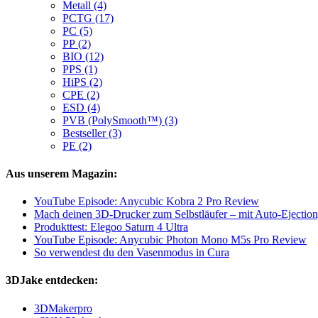
Metall (4)
PCTG (17)
PC (5)
PP (2)
BIO (12)
PPS (1)
HiPS (2)
CPE (2)
ESD (4)
PVB (PolySmooth™) (3)
Bestseller (3)
PE (2)
Aus unserem Magazin:
YouTube Episode: Anycubic Kobra 2 Pro Review
Mach deinen 3D-Drucker zum Selbstläufer – mit Auto-Ejection
Produkttest: Elegoo Saturn 4 Ultra
YouTube Episode: Anycubic Photon Mono M5s Pro Review
So verwendest du den Vasenmodus in Cura
3DJake entdecken:
3DMakerpro