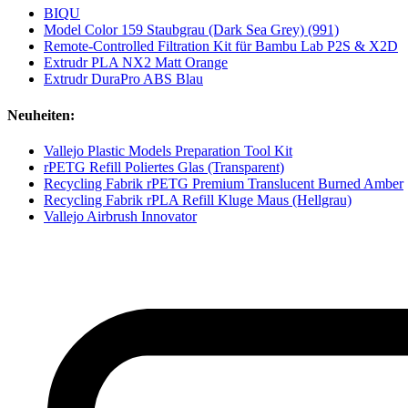
BIQU
Model Color 159 Staubgrau (Dark Sea Grey) (991)
Remote-Controlled Filtration Kit für Bambu Lab P2S & X2D
Extrudr PLA NX2 Matt Orange
Extrudr DuraPro ABS Blau
Neuheiten:
Vallejo Plastic Models Preparation Tool Kit
rPETG Refill Poliertes Glas (Transparent)
Recycling Fabrik rPETG Premium Translucent Burned Amber
Recycling Fabrik rPLA Refill Kluge Maus (Hellgrau)
Vallejo Airbrush Innovator