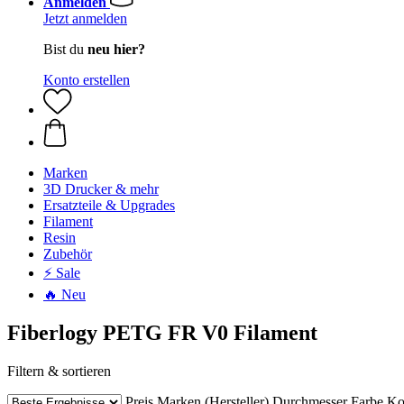
Anmelden
Jetzt anmelden
Bist du
neu hier?
Konto erstellen
Marken
3D Drucker & mehr
Ersatzteile & Upgrades
Filament
Resin
Zubehör
⚡ Sale
🔥 Neu
Fiberlogy PETG FR V0 Filament
Filtern & sortieren
Preis
Marken (Hersteller)
Durchmesser
Farbe
Ko