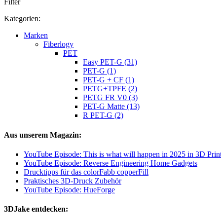
Filter
Kategorien:
Marken
Fiberlogy
PET
Easy PET-G (31)
PET-G (1)
PET-G + CF (1)
PETG+TPFE (2)
PETG FR V0 (3)
PET-G Matte (13)
R PET-G (2)
Aus unserem Magazin:
YouTube Episode: This is what will happen in 2025 in 3D Prin
YouTube Episode: Reverse Engineering Home Gadgets
Drucktipps für das colorFabb copperFill
Praktisches 3D-Druck Zubehör
YouTube Episode: HueForge
3DJake entdecken: