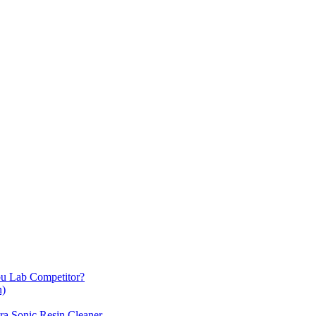
u Lab Competitor?
n)
ra Sonic Resin Cleaner