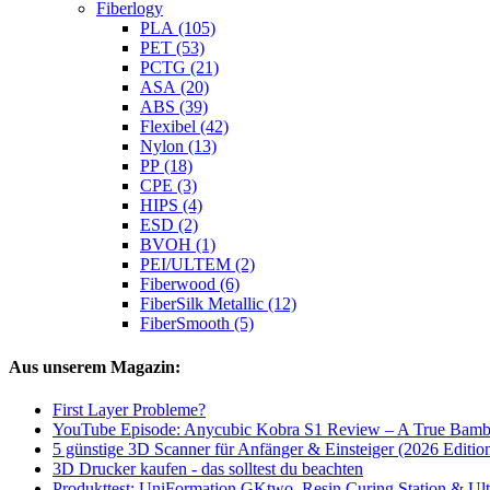
Fiberlogy
PLA (105)
PET (53)
PCTG (21)
ASA (20)
ABS (39)
Flexibel (42)
Nylon (13)
PP (18)
CPE (3)
HIPS (4)
ESD (2)
BVOH (1)
PEI/ULTEM (2)
Fiberwood (6)
FiberSilk Metallic (12)
FiberSmooth (5)
Aus unserem Magazin:
First Layer Probleme?
YouTube Episode: Anycubic Kobra S1 Review – A True Bamb
5 günstige 3D Scanner für Anfänger & Einsteiger (2026 Editio
3D Drucker kaufen - das solltest du beachten
Produkttest: UniFormation GKtwo, Resin Curing Station & Ult