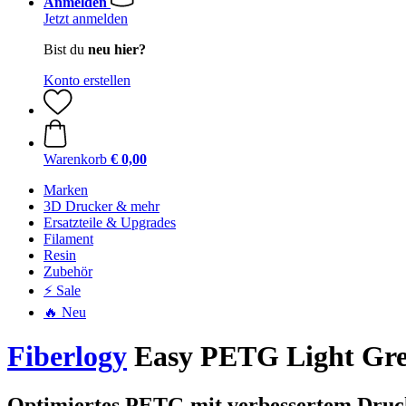
Anmelden
Jetzt anmelden
Bist du
neu hier?
Konto erstellen
Warenkorb
€ 0,00
Marken
3D Drucker & mehr
Ersatzteile & Upgrades
Filament
Resin
Zubehör
⚡ Sale
🔥 Neu
Fiberlogy
Easy PETG Light Gree
Optimiertes PETG mit verbessertem Druc