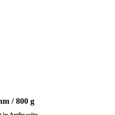
m / 800 g
 in Anthracite