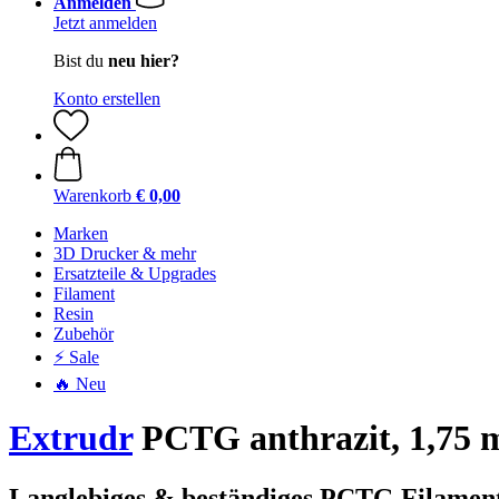
Anmelden
Jetzt anmelden
Bist du
neu hier?
Konto erstellen
Warenkorb
€ 0,00
Marken
3D Drucker & mehr
Ersatzteile & Upgrades
Filament
Resin
Zubehör
⚡ Sale
🔥 Neu
Extrudr
PCTG anthrazit, 1,75 m
Langlebiges & beständiges PCTG Filament