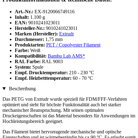
Art.-Nr.:
EX-9120066749116
Inhalt:
1.100 g
EAN:
9010241023011
Hersteller-Nr.:
9010241023011
Marken (Hersteller):
Extrudr
Durchmesser:
1,75 mm
Produktarten:
PET / Copolyester Filament
Farbe:
Weiß
Kompatibilität:
Bambu Lab AMS*
RAL Farbe:
RAL 9003
System:
Spule
Empf. Drucktemperatur:
210 - 230 °C
Empf. Heizbetttemperatur:
60 - 70 °C
Beschreibung
Das PETG von Extrudr wurde speziell für FDM/FFF-Verfahren
optimiert und steht für höchste Funktionalität auch bei starker
mechanischer Beanspruchung. Mit seinen optimalen
Druckeigenschaften ist das Material besonders für Anwendungen im
Hochleistungsbereich geeignet.
Das Filament bietet hervorragende mechanische und optische
Eigenschaften und ist wärmebeständig bis ca 90 °C. Es erlaubt somit