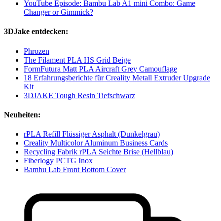
YouTube Episode: Bambu Lab A1 mini Combo: Game
Changer or Gimmick?
3DJake entdecken:
Phrozen
The Filament PLA HS Grid Beige
FormFutura Matt PLA Aircraft Grey Camouflage
18 Erfahrungsberichte für Creality Metall Extruder Upgrade
Kit
3DJAKE Tough Resin Tiefschwarz
Neuheiten:
rPLA Refill Flüssiger Asphalt (Dunkelgrau)
Creality Multicolor Aluminum Business Cards
Recycling Fabrik rPLA Seichte Brise (Hellblau)
Fiberlogy PCTG Inox
Bambu Lab Front Bottom Cover