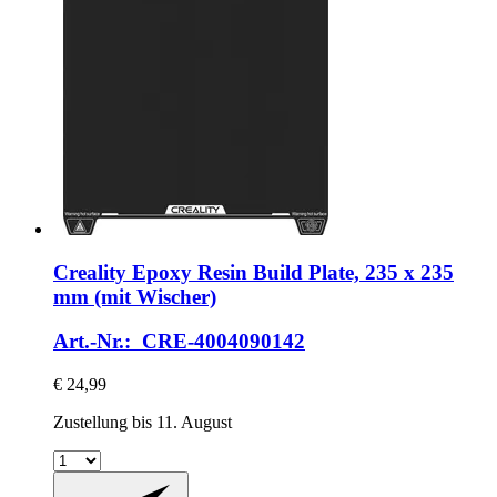
Creality
Epoxy Resin Build Plate, 235 x 235
mm (mit Wischer)
Art.-Nr.: CRE-4004090142
€ 24,99
Zustellung bis 11. August