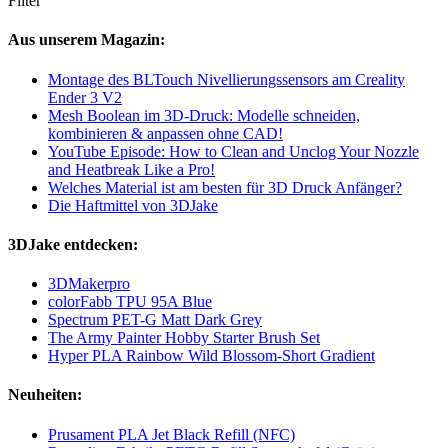
Filter
Aus unserem Magazin:
Montage des BLTouch Nivellierungssensors am Creality
Ender 3 V2
Mesh Boolean im 3D-Druck: Modelle schneiden,
kombinieren & anpassen ohne CAD!
YouTube Episode: How to Clean and Unclog Your Nozzle
and Heatbreak Like a Pro!
Welches Material ist am besten für 3D Druck Anfänger?
Die Haftmittel von 3DJake
3DJake entdecken:
3DMakerpro
colorFabb TPU 95A Blue
Spectrum PET-G Matt Dark Grey
The Army Painter Hobby Starter Brush Set
Hyper PLA Rainbow Wild Blossom-Short Gradient
Neuheiten:
Prusament PLA Jet Black Refill (NFC)