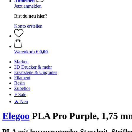
Anmelden
Jetzt anmelden
Bist du
neu hier?
Konto erstellen
Warenkorb
€ 0,00
Marken
3D Drucker & mehr
Ersatzteile & Upgrades
Filament
Resin
Zubehör
⚡ Sale
🔥 Neu
Elegoo
PLA Pro Purple, 1,75 mm
PLA mit hervorragender Starrheit, Steifhe