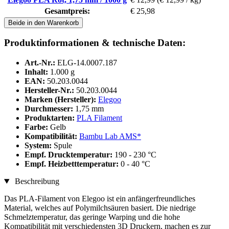
Gesamtpreis:
€ 25,98
Beide in den Warenkorb
Produktinformationen & technische Daten:
Art.-Nr.:
ELG-14.0007.187
Inhalt:
1.000 g
EAN:
50.203.0044
Hersteller-Nr.:
50.203.0044
Marken (Hersteller):
Elegoo
Durchmesser:
1,75 mm
Produktarten:
PLA Filament
Farbe:
Gelb
Kompatibilität:
Bambu Lab AMS*
System:
Spule
Empf. Drucktemperatur:
190 - 230 °C
Empf. Heizbetttemperatur:
0 - 40 °C
Beschreibung
Das PLA-Filament von Elegoo ist ein anfängerfreundliches
Material, welches auf Polymilchsäuren basiert. Die niedrige
Schmelztemperatur, das geringe Warping und die hohe
Kompatibilität mit verschiedensten 3D Druckern, machen es zur